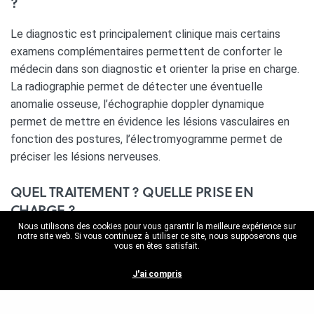
?
Le diagnostic est principalement clinique mais certains
examens complémentaires permettent de conforter le
médecin dans son diagnostic et orienter la prise en charge.
La radiographie permet de détecter une éventuelle
anomalie osseuse, l’échographie doppler dynamique
permet de mettre en évidence les lésions vasculaires en
fonction des postures, l’électromyogramme permet de
préciser les lésions nerveuses.
QUEL TRAITEMENT ? QUELLE PRISE EN
CHARGE ?
Nous utilisons des cookies pour vous garantir la meilleure expérience sur
notre site web. Si vous continuez à utiliser ce site, nous supposerons que
Le premier traitement est un traitement par rééducation,
vous en êtes satisfait.
kinésithérapie et l’éducation du patient concernant les
J'ai compris
gestes et postures à éviter. L’apport des médecines dites
complémentaires/alternatives est ici non négligeable.
La prescription d’antidouleurs ou anti inflammatoires peut
Share